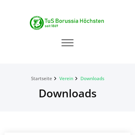
Skip
to
content
TuS Borussia Höchsten
Navigation umschalten
seit 1869
Startseite
Verein
Downloads
Downloads