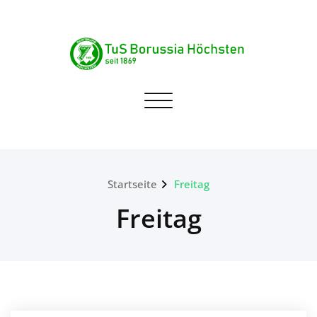
Skip
to
content
TuS Borussia Höchsten
Navigation umschalten
seit 1869
Startseite
Freitag
Freitag