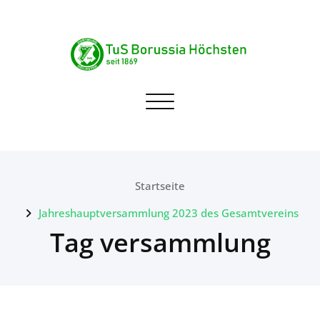
Skip
to
content
TuS Borussia Höchsten
Navigation umschalten
seit 1869
Startseite
Jahreshauptversammlung 2023 des Gesamtvereins
Tag versammlung