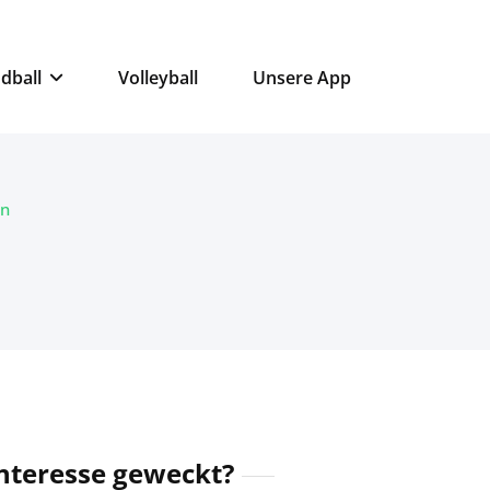
dball
Volleyball
Unsere App
en
nteresse geweckt?