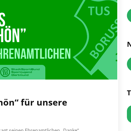
N
T
hön“ für unsere
sagt seinen Ehrenamtlichen „Danke“