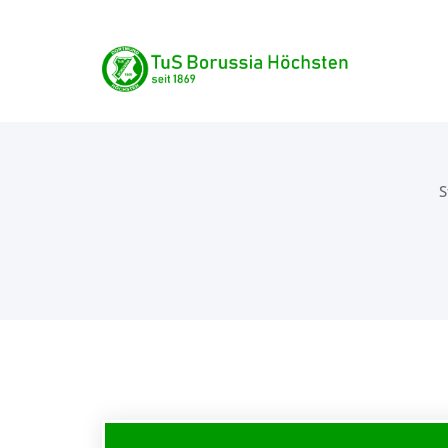
Skip
TuS Borussia Höchste
to
content
seit 1869
S