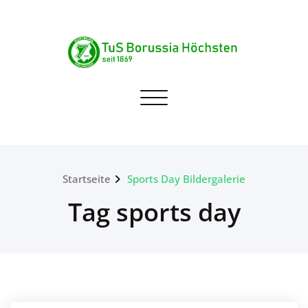
Skip
to
content
TuS Borussia Höchsten
Navigation umschalten
seit 1869
Startseite
Sports Day Bildergalerie
Tag sports day