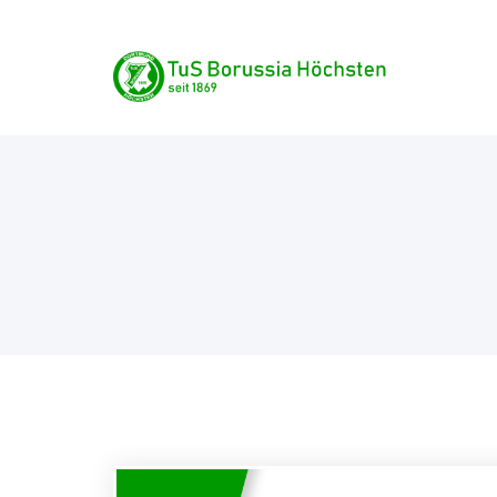
Skip
TuS Borussia Höchste
to
content
seit 1869