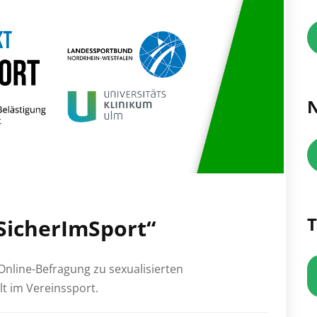
N
T
SicherImSport“
Online-Befragung zu sexualisierten
t im Vereinssport.