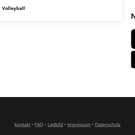
Volleyball
N
Kontakt
•
FAQ
•
Leitbild
•
Impressum
•
Datenschutz