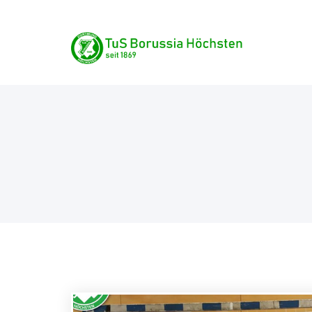
Skip
TuS Borussia Höchste
to
content
seit 1869