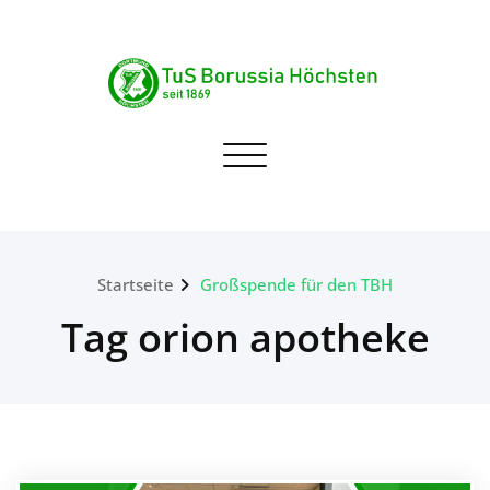
Skip
to
content
TuS Borussia Höchsten
Navigation umschalten
seit 1869
Startseite
Großspende für den TBH
Tag orion apotheke