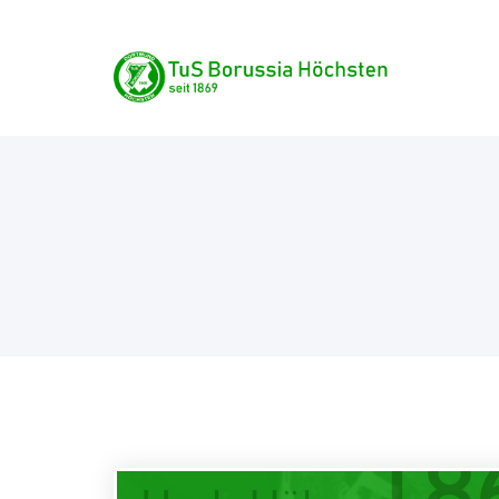
Skip
TuS Borussia Höchste
to
content
seit 1869