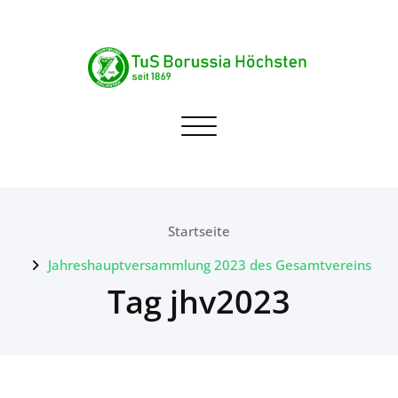
Skip
to
content
TuS Borussia Höchsten
Navigation umschalten
seit 1869
Startseite
Jahreshauptversammlung 2023 des Gesamtvereins
Tag jhv2023