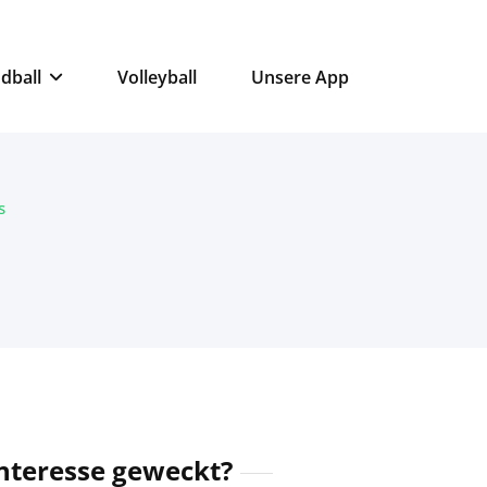
dball
Volleyball
Unsere App
s
nteresse geweckt?