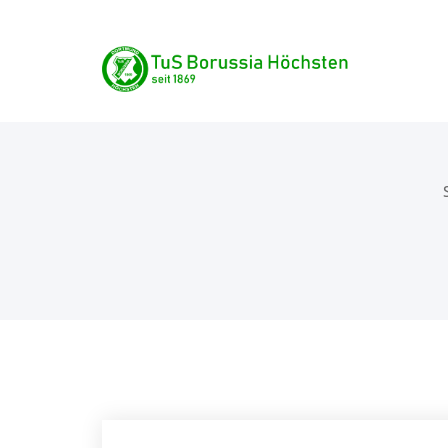
Skip
TuS Borussia Höchste
to
content
seit 1869