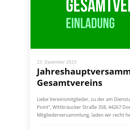
23. Dezember 2023
Jahreshauptversamm
Gesamtvereins
Liebe Vereinsmitglieder, zu der am Dienst
Point“, Wittbräucker Straße 358, 44267 D
Mitgliederversammlung, laden wir recht her