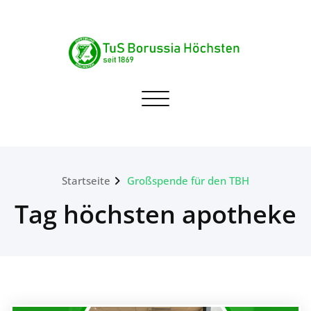
Skip
to
content
TuS Borussia Höchsten
Navigation umschalten
seit 1869
Startseite
Großspende für den TBH
Tag höchsten apotheke