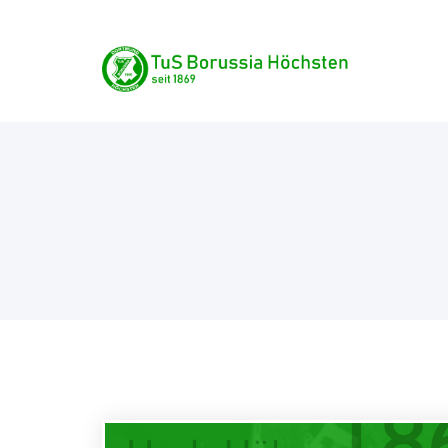
Skip
TuS Borussia Höchste
to
content
seit 1869