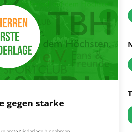
N
T
ge gegen starke
ihre erste Niederlage hinnehmen.