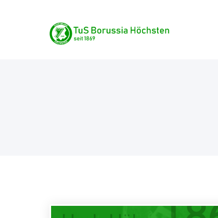
Skip
TuS Borussia Höchste
to
content
seit 1869