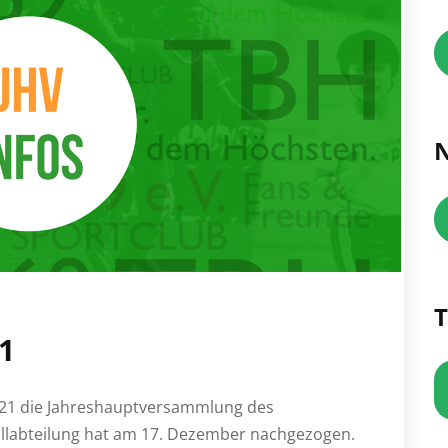
N
T
1
021 die Jahreshauptversammlung des
llabteilung hat am 17. Dezember nachgezogen.