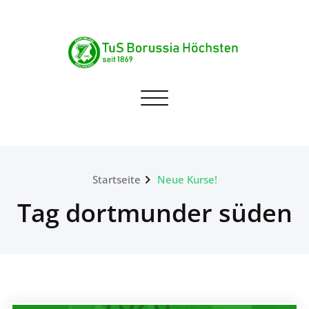
Skip
to
content
TuS Borussia Höchsten
Navigation umschalten
seit 1869
Startseite
Neue Kurse!
Tag dortmunder süden