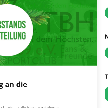
N
T
g an die
tands an alle Vereinsmitglieder.