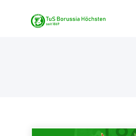
Skip
TuS Borussia Höchste
to
content
seit 1869