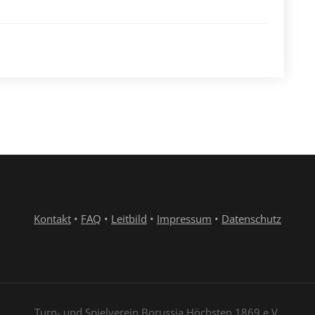
Kontakt
•
FAQ
•
Leitbild
•
Impressum
•
Datenschutz
Turn- und Spielverein Borussia Höchsten 1869 e.V.