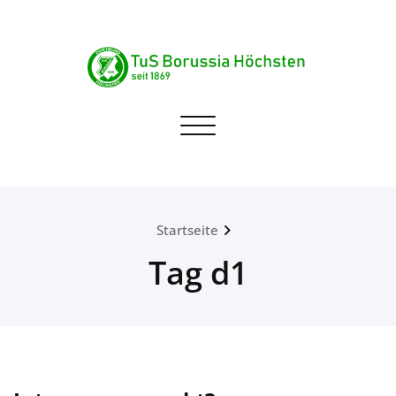
Skip
to
content
TuS Borussia Höchsten
Navigation umschalten
seit 1869
Startseite
Tag d1