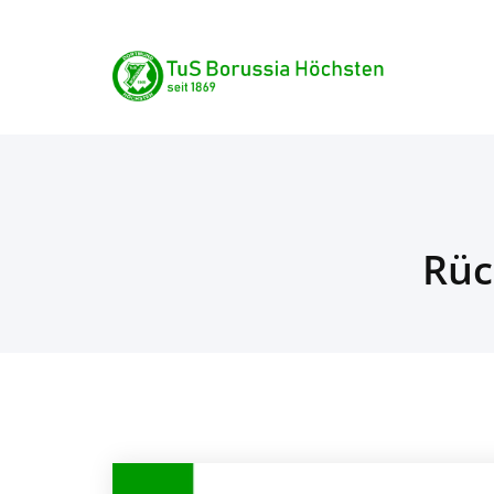
Skip
TuS Borussia Höchste
to
content
seit 1869
Rüc