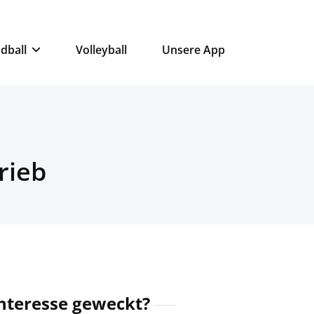
dball
Volleyball
Unsere App
rieb
nteresse geweckt?