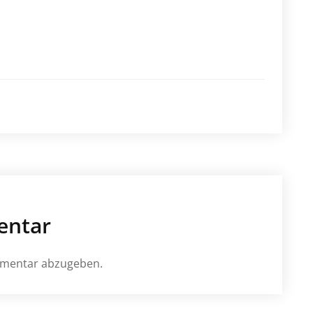
!
entar
mmentar abzugeben.