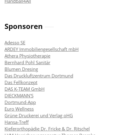
Handball4All
Sponsoren
Adesso SE
ARDEY Immobiliengesellschaft mbH
Athera Physiotherapie
Bernhard Pohl Sanitär
Blumen Dresing
Das Druckluftzentrum Dortmund
Das Fellkonzept
DAS K-TEAM GmbH
DIECKMANN'S
Dortmund-App
Euro Wellness
Grüne Druckerei und Verlag oHG
Hansa-Treff
Kieferorthopädie Dr. Fricke & Dr. Ritschel