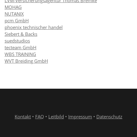
LVM-Versicherungsagentur Thomas Bremke
MOHAG
NUTANIX
pcm GmbH
phoenix technischer handel
Siebert & Backs
suedstudios
tecteam GmbH
WBS TRAINING
WVT Breiding GmbH
Kontakt
•
FAQ
•
Leitbild
•
Impressum
•
Datenschutz