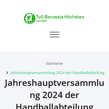
Skip
to
content
TuS Borussia Höchsten
Navigation umschalten
seit 1869
Startseite
Jahreshauptversammlung 2024 der Handballabteilung
Jahreshauptversammlu
ng 2024 der
Handballabteilung