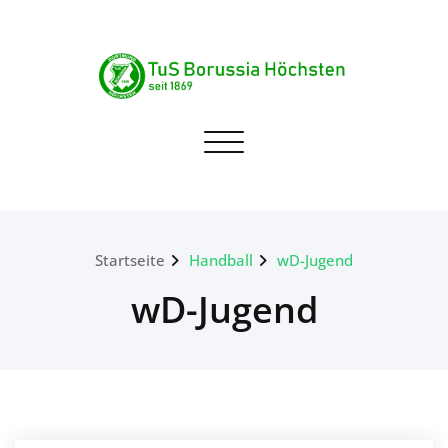
Skip
to
content
TuS Borussia Höchsten
Navigation umschalten
seit 1869
Startseite
Handball
wD-Jugend
wD-Jugend