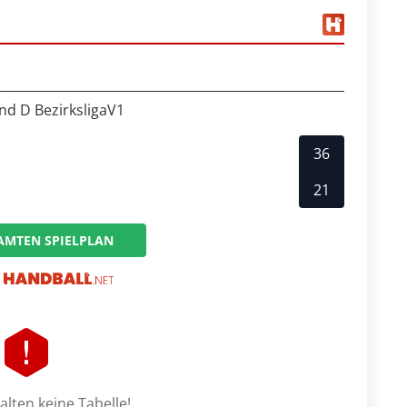
nd D BezirksligaV1
36
21
AMTEN SPIELPLAN
lten keine Tabelle!