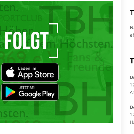
T
N
e
T
D
1
A
D
1
H