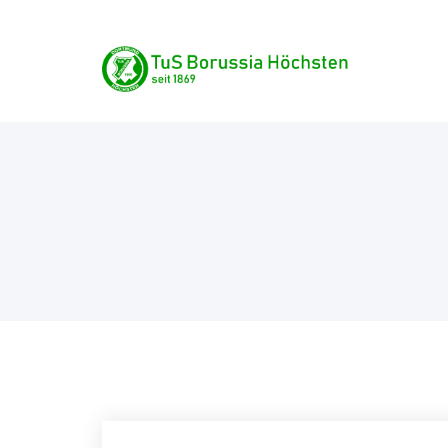
Skip
TuS Borussia Höchste
to
content
seit 1869