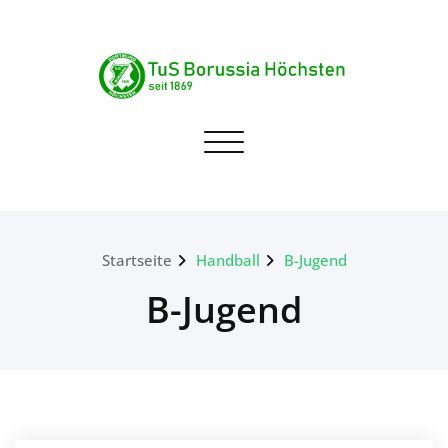
Skip
to
content
TuS Borussia Höchsten
Navigation umschalten
seit 1869
Startseite
Handball
B-Jugend
B-Jugend