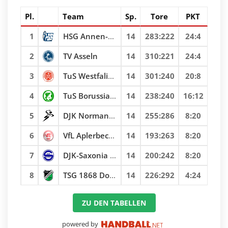
Pl.
Team
Sp.
Tore
PKT
1
HSG Annen-Rüdinghausen 2
14
283
:
222
24:4
2
TV Asseln
14
310
:
221
24:4
3
TuS Westfalia Hombruch 2
14
301
:
240
20:8
4
TuS Borussia Höchsten
14
238
:
240
16:12
5
DJK Normannia Dortmund
14
255
:
286
8:20
6
VfL Aplerbeckermark 2
14
193
:
263
8:20
7
DJK-Saxonia Dortmund 2
14
200
:
242
8:20
8
TSG 1868 Dortmund-Schüren 2
14
226
:
292
4:24
ZU DEN TABELLEN
powered by