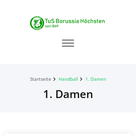
Skip
to
content
TuS Borussia Höchsten
Navigation umschalten
seit 1869
Startseite
Handball
1. Damen
1. Damen