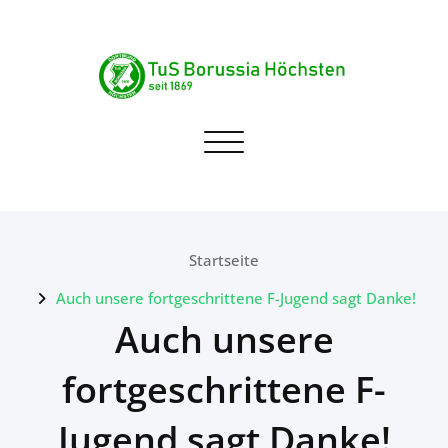
Skip
to
content
TuS Borussia Höchsten
Navigation umschalten
seit 1869
Startseite
Auch unsere fortgeschrittene F-Jugend sagt Danke!
Auch unsere
fortgeschrittene F-
Jugend sagt Danke!