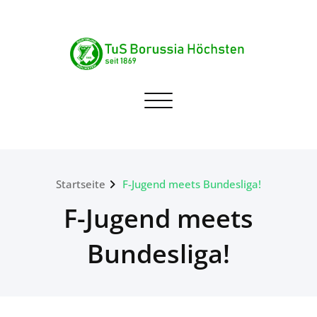
Skip
to
content
TuS Borussia Höchsten
Navigation umschalten
seit 1869
Startseite
F-Jugend meets Bundesliga!
F-Jugend meets
Bundesliga!