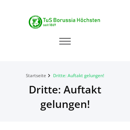
Skip
to
content
TuS Borussia Höchsten
Navigation umschalten
seit 1869
Startseite
Dritte: Auftakt gelungen!
Dritte: Auftakt
gelungen!