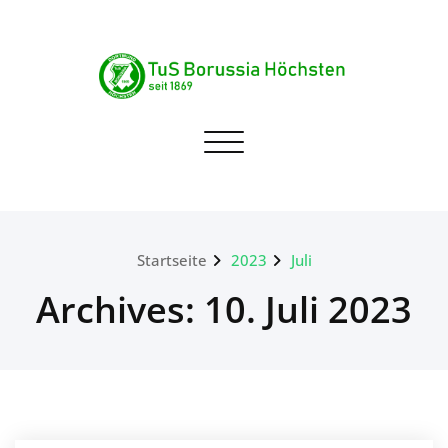
Skip
to
content
TuS Borussia Höchsten
Navigation umschalten
seit 1869
Startseite
2023
Juli
Archives: 10. Juli 2023