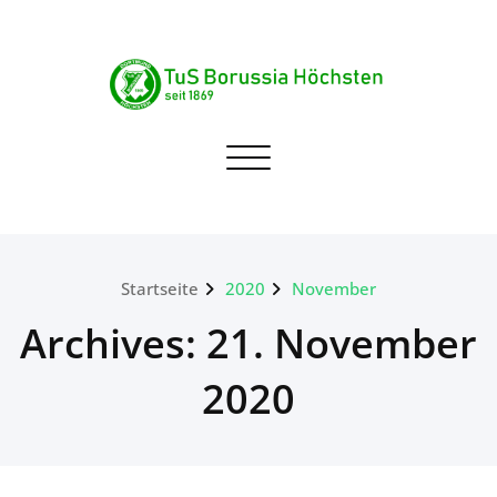
Skip
to
content
TuS Borussia Höchsten
Navigation umschalten
seit 1869
Startseite
2020
November
Archives: 21. November
2020